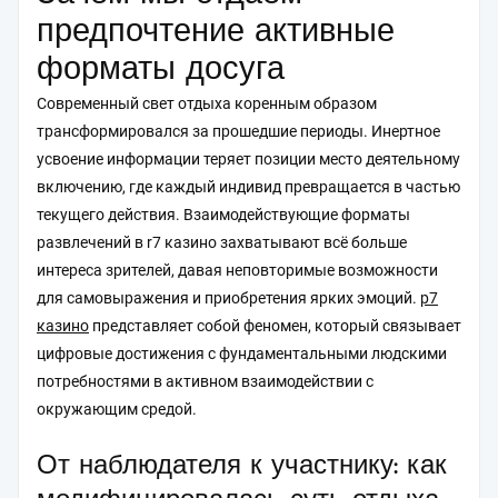
предпочтение активные
форматы досуга
Современный свет отдыха коренным образом
трансформировался за прошедшие периоды. Инертное
усвоение информации теряет позиции место деятельному
включению, где каждый индивид превращается в частью
текущего действия. Взаимодействующие форматы
развлечений в r7 казино захватывают всё больше
интереса зрителей, давая неповторимые возможности
для самовыражения и приобретения ярких эмоций.
р7
казино
представляет собой феномен, который связывает
цифровые достижения с фундаментальными людскими
потребностями в активном взаимодействии с
окружающим средой.
От наблюдателя к участнику: как