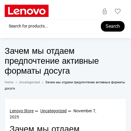
Skip
to
content
Search
Зачем мы отдаем
предпочтение активные
форматы досуга
Home
Uncategorized
Зачем мы отдаем предпочтение активные форматы
досуга
Lenovo Store
Uncategorized
November 7,
2025
Зачем мы отдаем