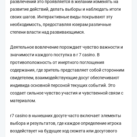
развлечений это проявляется в желании изменять на
развитие действий, делать выборы и наблюдать итоги
своих шагов. Интерактивные виды покрывают эту
необходимость, предоставляя юзерам различные
степени власти над развивающимся.
Деятельное вовлечение порождает чувство важности и
значимости каждого поступка в r 7 casino. В
противоположность от инертного поглощения
содержания, где зритель представляет собой сторонним
свидетелем, взаимодействующие досуг обеспечивают
индивида основной персоной текущих событий. Это
создает сильное чувство участия и чувственной связи с
материалом.
r7 casino в нынешних досуге часто включает элементы
выбора и результатов, где каждое определение игрока
воздействует на будущее ход сюжета или досугового