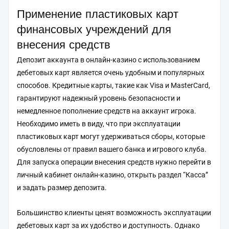
Применение пластиковых карт
финансовых учреждений для
внесения средств
Депозит аккаунта в онлайн-казино с использованием
дебетовых карт является очень удобным и популярных
способов. Кредитные карты, такие как Visa и MasterCard,
гарантируют надежный уровень безопасности и
немедленное пополнение средств на аккаунт игрока.
Необходимо иметь в виду, что при эксплуатации
пластиковых карт могут удерживаться сборы, которые
обусловлены от правил вашего банка и игрового клуба.
Для запуска операции внесения средств нужно перейти в
личный кабинет онлайн-казино, открыть раздел “Касса”
и задать размер депозита.
Большинство клиенты ценят возможность эксплуатации
дебетовых карт за их удобство и доступность. Однако