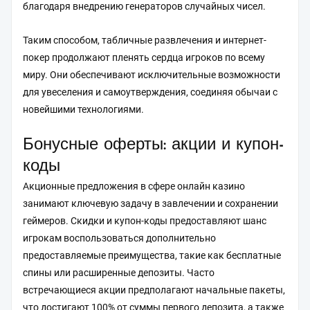
благодаря внедрению генераторов случайных чисел.
Таким способом, табличные развлечения и интернет-
покер продолжают пленять сердца игроков по всему
миру. Они обеспечивают исключительные возможности
для увеселения и самоутверждения, соединяя обычаи с
новейшими технологиями.
Бонусные оферты: акции и купон-
коды
Акционные предложения в сфере онлайн казино
занимают ключевую задачу в завлечении и сохранении
геймеров. Скидки и купон-коды предоставляют шанс
игрокам воспользоваться дополнительно
предоставляемые преимущества, такие как бесплатные
спины или расширенные депозиты. Часто
встречающиеся акции предполагают начальные пакеты,
что достигают 100% от суммы первого депозита, а также