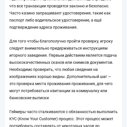
что все транзакции проводятся законно и безопасно.
Часто казино запрашивают удостоверения, такие как
паспорт либо водительское удостоверение, а ещё
подтверждение адреса проживания.
Для того чтобы благополучно пройти проверку, игроку
следует внимательно придерживаться инструкциям
игорного заведения. Первым действием является подача
высококачественных сканов или снимков документов.
Необходимо проверить, что любая сведения на
изображениях хорошо видны. Дополнительный шаг —
это проверка места проживания проживания, для чего
могут потребоваться квитанции за коммуналку или
банковские выписки.
Геймеры часто сталкиваются с обязанностью выполнить
KYC (Know Your Customer) процесс. Этот процесс может
потребовать составлять от некоторых часов до