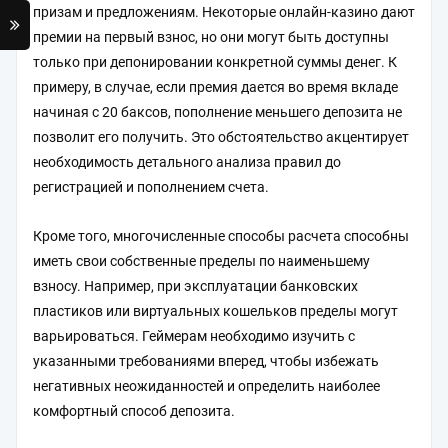
призам и предложениям. Некоторые онлайн-казино дают
премии на первый взнос, но они могут быть доступны
только при депонировании конкретной суммы денег. К
примеру, в случае, если премия дается во время вкладе
начиная с 20 баксов, пополнение меньшего депозита не
позволит его получить. Это обстоятельство акцентирует
необходимость детального анализа правил до
регистрацией и пополнением счета.
Кроме того, многочисленные способы расчета способны
иметь свои собственные пределы по наименьшему
взносу. Например, при эксплуатации банковских
пластиков или виртуальных кошельков пределы могут
варьироваться. Геймерам необходимо изучить с
указанными требованиями вперед, чтобы избежать
негативных неожиданностей и определить наиболее
комфортный способ депозита.