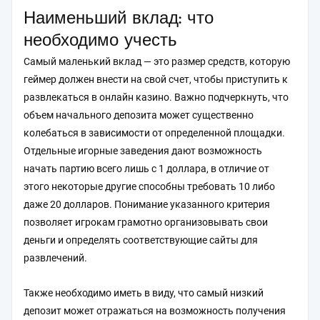
Наименьший вклад: что
необходимо учесть
Самый маленький вклад — это размер средств, которую
геймер должен внести на свой счет, чтобы приступить к
развлекаться в онлайн казино. Важно подчеркнуть, что
объем начального депозита может существенно
колебаться в зависимости от определенной площадки.
Отдельные игорные заведения дают возможность
начать партию всего лишь с 1 доллара, в отличие от
этого некоторые другие способны требовать 10 либо
даже 20 долларов. Понимание указанного критерия
позволяет игрокам грамотно организовывать свои
деньги и определять соответствующие сайты для
развлечений.
Также необходимо иметь в виду, что самый низкий
депозит может отражаться на возможность получения