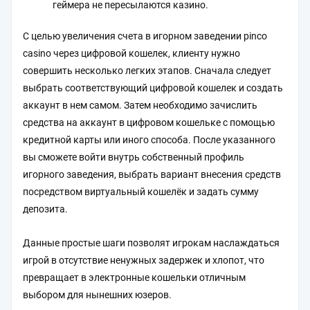
геймера не пересылаются казино.
С целью увеличения счета в игорном заведении pinco
casino через цифровой кошелек, клиенту нужно
совершить несколько легких этапов. Сначала следует
выбрать соответствующий цифровой кошелек и создать
аккаунт в нем самом. Затем необходимо зачислить
средства на аккаунт в цифровом кошельке с помощью
кредитной карты или иного способа. После указанного
вы сможете войти внутрь собственный профиль
игорного заведения, выбрать вариант внесения средств
посредством виртуальный кошелёк и задать сумму
депозита.
Данные простые шаги позволят игрокам наслаждаться
игрой в отсутствие ненужных задержек и хлопот, что
превращает в электронные кошельки отличным
выбором для нынешних юзеров.