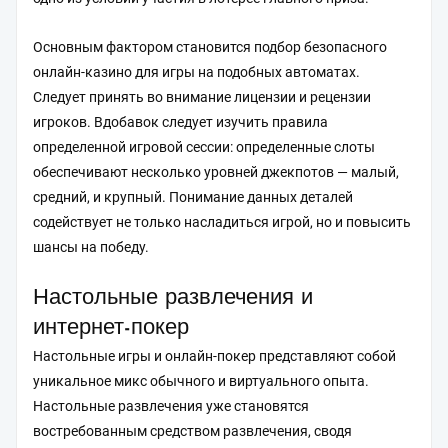
Основным фактором становится подбор безопасного
онлайн-казино для игры на подобных автоматах.
Следует принять во внимание лицензии и рецензии
игроков. Вдобавок следует изучить правила
определенной игровой сессии: определенные слоты
обеспечивают несколько уровней джекпотов — малый,
средний, и крупный. Понимание данных деталей
содействует не только насладиться игрой, но и повысить
шансы на победу.
Настольные развлечения и
интернет-покер
Настольные игры и онлайн-покер представляют собой
уникальное микс обычного и виртуального опыта.
Настольные развлечения уже становятся
востребованным средством развлечения, сводя