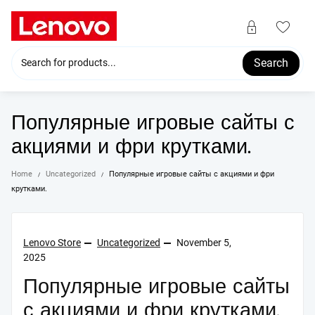
Skip
to
content
Search
Популярные игровые сайты с
акциями и фри крутками.
Home
Uncategorized
Популярные игровые сайты с акциями и фри
крутками.
Lenovo Store
Uncategorized
November 5,
2025
Популярные игровые сайты
с акциями и фри крутками.