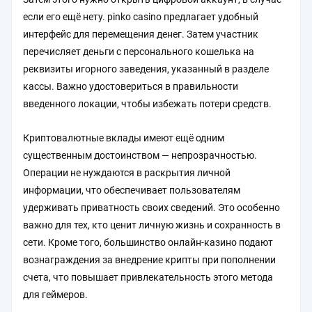
если его ещё нету. pinko casino предлагает удобный
интерфейс для перемещения денег. Затем участник
перечисляет деньги с персонального кошелька на
реквизиты игорного заведения, указанный в разделе
кассы. Важно удостовериться в правильности
введенного локации, чтобы избежать потери средств.
Криптовалютные вклады имеют ещё одним
существенным достоинством — непрозрачностью.
Операции не нуждаются в раскрытия личной
информации, что обеспечивает пользователям
удерживать приватность своих сведений. Это особенно
важно для тех, кто ценит личную жизнь и сохранность в
сети. Кроме того, большинство онлайн-казино подают
вознаграждения за внедрение крипты при пополнении
счета, что повышает привлекательность этого метода
для геймеров.