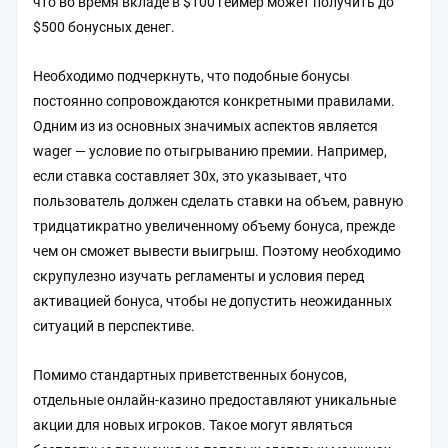
что во время вкладе в $100 геймер может получить до
$500 бонусных денег.
Необходимо подчеркнуть, что подобные бонусы
постоянно сопровождаются конкретными правилами.
Одним из из основных значимых аспектов является
wager — условие по отыгрыванию премии. Например,
если ставка составляет 30x, это указывает, что
пользователь должен сделать ставки на объем, равную
тридцатикратно увеличенному объему бонуса, прежде
чем он сможет вывести выигрыш. Поэтому необходимо
скрупулезно изучать регламенты и условия перед
активацией бонуса, чтобы не допустить неожиданных
ситуаций в перспективе.
Помимо стандартных приветственных бонусов,
отдельные онлайн-казино предоставляют уникальные
акции для новых игроков. Такое могут являться