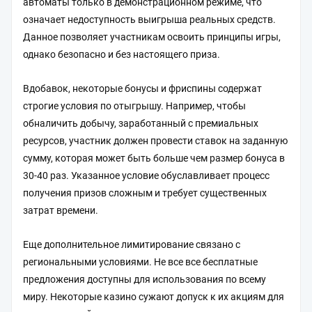
автоматы только в демонстрационном режиме, что
означает недоступность выигрыша реальных средств.
Данное позволяет участникам освоить принципы игры,
однако безопасно и без настоящего приза.
Вдобавок, некоторые бонусы и фриспины содержат
строгие условия по отыгрышу. Например, чтобы
обналичить добычу, заработанный с премиальных
ресурсов, участник должен провести ставок на заданную
сумму, которая может быть больше чем размер бонуса в
30-40 раз. Указанное условие обуславливает процесс
получения призов сложным и требует существенных
затрат времени.
Еще дополнительное лимитирование связано с
региональными условиями. Не все все бесплатные
предложения доступны для использования по всему
миру. Некоторые казино сужают допуск к их акциям для