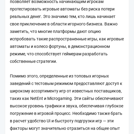
позволяет возможность начинающим игрокам
протестировать игровые автоматы без риска потери
реальных денег. Это значимо тем, кто лишь начинает
свое приключение в области игорного бизнеса. Важно
заметить, что многие платформы дают опцию
испробовать такие распространенные игры, как игровые
автоматы и колесо фортуны, в демонстрационном
режиме, что способствует геймерам разработать
собственные стратегии.
Помимо этого, определенные из топовых игорных
заведений с тестовым режимом предоставляют доступ к
широкому ассортименту игр от известных поставщиков,
таких как NetEnt и Microgaming. Эти сайты обеспечивают
высокое уровень графики и звука, обеспечивая глубокое
погружение в игровой процесс. Необходимо также брать
в расчет удобство UI и быстроту подгрузки игр — эти
факторы могут значительно отразиться на общее опыт