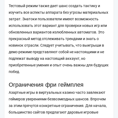
Тестовый режим также дает шанс создать тактику и
изучить все аспекты аппарата без угрозы материальных
затрат. Знатоки пользователи имеют возможность
использовать этот вариант для проверки новых игр или
обновленных вариантов излюбленных автоматов. Это
прекрасный метод отслеживать трендами и знать о
новинок отрасли. Следует учитывать, что выигрыши в
демо-режиме представляют собой не настоящими и не
подлежат выводу на настоящий аккаунт, но
приобретенные умения и опыт очень важны для будущих
побед.
Ограничения фри геймплея
Азартные игры в виртуальных казино часто завлекают
геймеров уверениями безвозмездных шансов. Впрочем
за этим прячутся конкретные ограничения. Для начала,
большинство сайтов предлагают даровые игровые