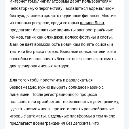
Интернет гэмблинг-платформы дарят пользователям
неповторимую перспективу насладиться адреналином
без нужды инвестировать подлинные финансы. Многие
из топовых ресурсов, среди которых
казино Леон
,
предлагают бесплатные варианты распространённых
геймов, таких как блэкджек, колесо фортуны и слоты.
Данное дает возможность новичкам понять основы и
тактики без риска потерь. Бывалые пользователи тоже
способны использовать бесплатные игровые автоматы
для тренировки новых методов.
Для того чтобы приступить к развлекаться
безвозмездно, нужно выбрать солидное казино с
лицензией. После регистрационного процесса
пользователи приобретают возможность к демо-режиму,
где есть возможность протестировать разнообразные
игровые автоматы. Отдельные платформы в том числе
предлагают вознаграждения без депозита, что