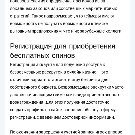
пользователей из определенных регионов из-за
локальных законов или собственных маркетинговых
стратегий. Такое подразумевает, что геймеры имеют
возможность не получать возможности к тем же
выгодным предложениям, что и их зарубежные коллеги.
Регистрация для приобретения
бесплатных спинов
Регистрация аккаунта для получения доступа к
безвозмездных раскруток в онлайн казино — это
отличный вариант стартовать игру без риска для
собственного бюджета. Безвозмездные раскрутки часто
даются начинающим геймерам в виде приветственного
вознаграждения. Для этих получения достаточно
создать профиль на сайте, заполнив обычную форму
регистрации, с введением достоверной информации.
По окончании завершения учетной записи игрок вправе