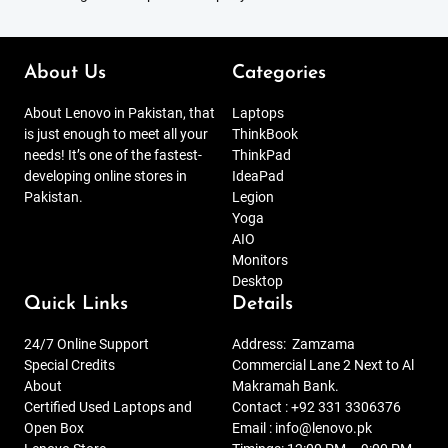
About Us
Categories
About Lenovo in Pakistan, that
Laptops
is just enough to meet all your
ThinkBook
needs! It’s one of the fastest-
ThinkPad
developing online stores in
IdeaPad
Pakistan.
Legion
Yoga
AIO
Monitors
Desktop
Quick Links
Details
24/7 Online Support
Address:
Zamzama
Special Credits
Commercial Lane 2 Next to Al
About
Makramah Bank.
Certified Used Laptops and
Contact :
+92 331 3306376
Open Box
Email :
info@lenovo.pk