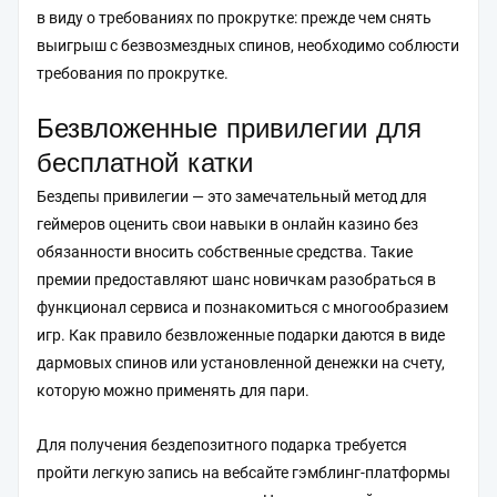
в виду о требованиях по прокрутке: прежде чем снять
выигрыш с безвозмездных спинов, необходимо соблюсти
требования по прокрутке.
Безвложенные привилегии для
бесплатной катки
Бездепы привилегии — это замечательный метод для
геймеров оценить свои навыки в онлайн казино без
обязанности вносить собственные средства. Такие
премии предоставляют шанс новичкам разобраться в
функционал сервиса и познакомиться с многообразием
игр. Как правило безвложенные подарки даются в виде
дармовых спинов или установленной денежки на счету,
которую можно применять для пари.
Для получения бездепозитного подарка требуется
пройти легкую запись на вебсайте гэмблинг-платформы