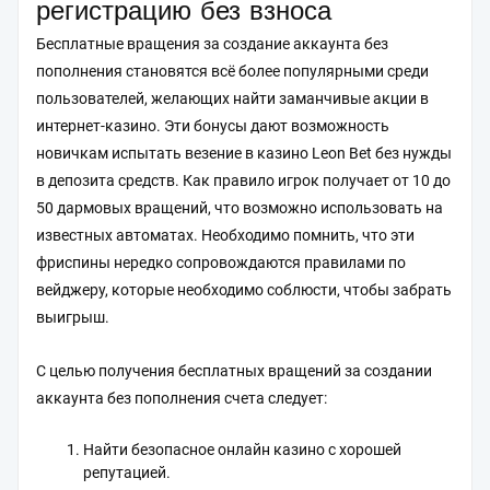
регистрацию без взноса
Бесплатные вращения за создание аккаунта без
пополнения становятся всё более популярными среди
пользователей, желающих найти заманчивые акции в
интернет-казино. Эти бонусы дают возможность
новичкам испытать везение в казино Leon Bet без нужды
в депозита средств. Как правило игрок получает от 10 до
50 дармовых вращений, что возможно использовать на
известных автоматах. Необходимо помнить, что эти
фриспины нередко сопровождаются правилами по
вейджеру, которые необходимо соблюсти, чтобы забрать
выигрыш.
С целью получения бесплатных вращений за создании
аккаунта без пополнения счета следует:
Найти безопасное онлайн казино с хорошей
репутацией.