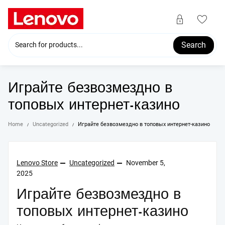
Skip
to
content
Search
Играйте безвозмездно в
топовых интернет-казино
Home
Uncategorized
Играйте безвозмездно в топовых интернет-казино
Lenovo Store
Uncategorized
November 5,
2025
Играйте безвозмездно в
топовых интернет-казино