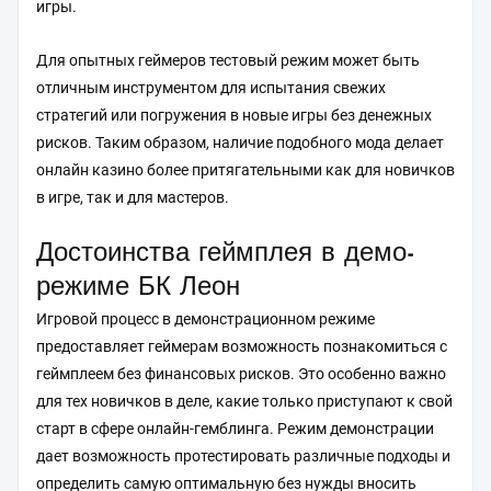
игры.
Для опытных геймеров тестовый режим может быть
отличным инструментом для испытания свежих
стратегий или погружения в новые игры без денежных
рисков. Таким образом, наличие подобного мода делает
онлайн казино более притягательными как для новичков
в игре, так и для мастеров.
Достоинства геймплея в демо-
режиме БК Леон
Игровой процесс в демонстрационном режиме
предоставляет геймерам возможность познакомиться с
геймплеем без финансовых рисков. Это особенно важно
для тех новичков в деле, какие только приступают к свой
старт в сфере онлайн-гемблинга. Режим демонстрации
дает возможность протестировать различные подходы и
определить самую оптимальную без нужды вносить