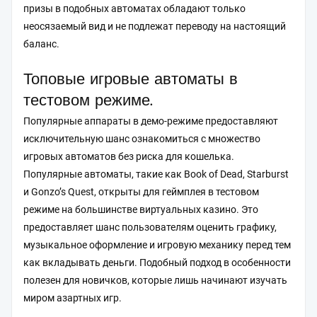
призы в подобных автоматах обладают только
неосязаемый вид и не подлежат переводу на настоящий
баланс.
Топовые игровые автоматы в
тестовом режиме.
Популярные аппараты в демо-режиме предоставляют
исключительную шанс ознакомиться с множество
игровых автоматов без риска для кошелька.
Популярные автоматы, такие как Book of Dead, Starburst
и Gonzo’s Quest, открыты для геймплея в тестовом
режиме на большинстве виртуальных казино. Это
предоставляет шанс пользователям оценить графику,
музыкальное оформление и игровую механику перед тем
как вкладывать деньги. Подобный подход в особенности
полезен для новичков, которые лишь начинают изучать
миром азартных игр.