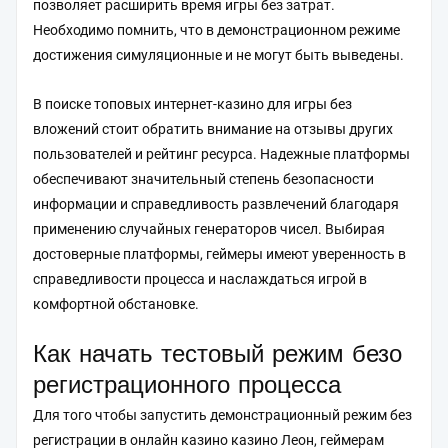
позволяет расширить время игры без затрат.
Необходимо помнить, что в демонстрационном режиме
достижения симуляционные и не могут быть выведены.
В поиске топовых интернет-казино для игры без
вложений стоит обратить внимание на отзывы других
пользователей и рейтинг ресурса. Надежные платформы
обеспечивают значительный степень безопасности
информации и справедливость развлечений благодаря
применению случайных генераторов чисел. Выбирая
достоверные платформы, геймеры имеют уверенность в
справедливости процесса и наслаждаться игрой в
комфортной обстановке.
Как начать тестовый режим безо
регистрационного процесса
Для того чтобы запустить демонстрационный режим без
регистрации в онлайн казино казино Леон, геймерам