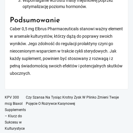
Wspomaganie wzrostu masy mięśniowej poprzez
optymalizację poziomu hormonów.
Podsumowanie
Caber 0,5 mg Elbrus Pharmaceuticals stanowi ważny element
w arsenale kulturystów, którzy dążą do poprawy swoich
wyników. Jego zdolność do regulacji prolaktyny czyni go
nieocenionym wsparciem w trakcie cykli sterydowych. Jak
każdy suplement, powinien być stosowany z rozwagą i z
pełną świadomością swoich efektów i potencjalnych skutków
ubocznych.
Post
KPV 300
Czy Szansa Na Tysiąc Krotny Zysk W Plinko Zmieni Twoje
mcg Biaxol
Pojęcie O Rozrywce Kasynowej
navigation
Supplements
– Klucz do
Sukcesu w
Kulturystyce