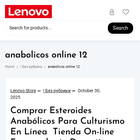
Skip
to
content
Search
anabolicos online 12
Home
! Без рубрики
anabolicos online 12
Lenovo Store
! Без рубрики
October 30,
2025
Comprar Esteroides
Anabólicos Para Culturismo
En Línea ️ Tienda On-line